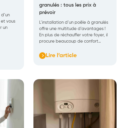
granulés : tous les prix à
prévoir
n d’un
 et vous
L’installation d’un poêle à granulés
r un
offre une multitude d’avantages !
En plus de réchauffer votre foyer, il
procure beaucoup de confort…
Lire l’article
:
Tarif
d’entretien
d’un
poêle
à
granulés
:
tous