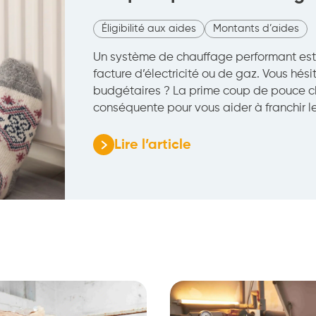
Éligibilité aux aides
Montants d’aides
Un système de chauffage performant est l
facture d’électricité ou de gaz. Vous hési
budgétaires ? La prime coup de pouce c
conséquente pour vous aider à franchir l
Lire l’article
:
Coup
de
pouce
chauffage
:
comment
en