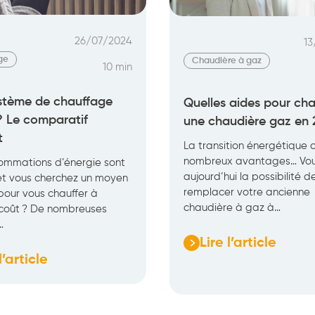
?
26/07/2024
13
ge
Chaudière à gaz
10 min
stème de chauffage
Quelles aides pour ch
 ? Le comparatif
une chaudière gaz en 
t
La transition énergétique o
nombreux avantages… Vou
ommations d’énergie sont
aujourd’hui la possibilité d
et vous cherchez un moyen
remplacer votre ancienne
pour vous chauffer à
chaudière à gaz à…
coût ? De nombreuses
…
Lire l’article
:
l’article
Quelles
aides
me
pour