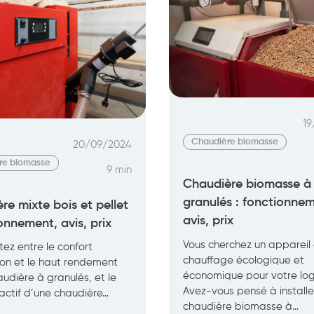
profiter
?
19
Chaudière biomasse
20/09/2024
re biomasse
9 min
Chaudière biomasse à
granulés : fonctionnem
re mixte bois et pellet
avis, prix
onnement, avis, prix
Vous cherchez un appareil
tez entre le confort
chauffage écologique et
tion et le haut rendement
économique pour votre lo
udière à granulés, et le
Avez-vous pensé à installe
actif d’une chaudière…
chaudière biomasse à…