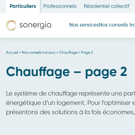
Particuliers
Professionnels
Résidentiel collectif
Nos services
Nos conseils t
Accueil
»
Nos conseils travaux
»
Chauffage
»
Page 2
Un projet de rénovation ? Estimez
Combles
Découvrir
Mur
Chauffage – page 2
Sol
Fenêtre
Le système de chauffage représente une pa
énergétique d’un logement. Pour l’optimiser 
présentons des solutions à la fois économes