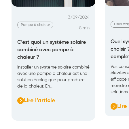
perspectives
au
bon
3/09/2024
prix
Chauffa
Pompe à chaleur
8 min
?
Quel sy
C’est quoi un système solaire
choisir
combiné avec pompe à
comple
chaleur ?
Vos cons
Installer un système solaire combiné
élevées 
avec une pompe à chaleur est une
efficace 
solution écologique pour produire
moindre 
de la chaleur. En…
solutions
Lire l’article
:
Lire 
:
C’est
Quel
quoi
systè