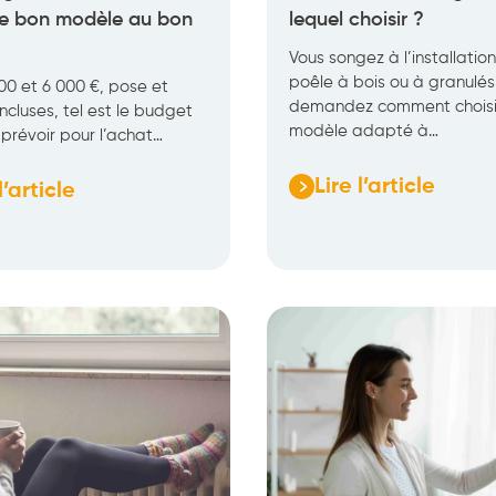
 le bon modèle au bon
lequel choisir ?
Vous songez à l’installatio
poêle à bois ou à granulés
00 et 6 000 €, pose et
demandez comment choisi
 incluses, tel est le budget
modèle adapté à…
prévoir pour l’achat…
Lire l’article
l’article
:
Poêle
à
bois
és
ou
à
nt
granulés
:
lequel
choisir
e