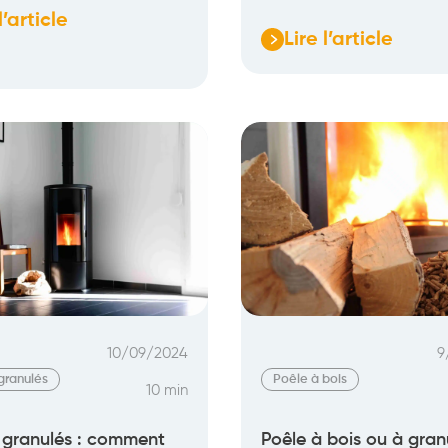
l’article
Lire l’article
:
ière
Chaudière
biomasse
à
granulés
:
fonctionnement,
onnement,
avis,
prix
10/09/2024
9
granulés
Poêle à bois
10 min
 granulés : comment
Poêle à bois ou à granu