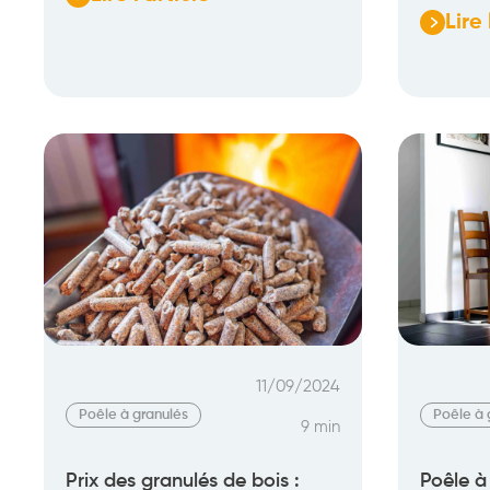
:
Lire 
:
Chaudière
Chaud
à
mixte
bois
bois
déchiqueté
et
:
pellet
un
:
bon
foncti
choix
avis,
pour
prix
vous
?
11/09/2024
Poêle à granulés
Poêle à 
9 min
Prix des granulés de bois :
Poêle à