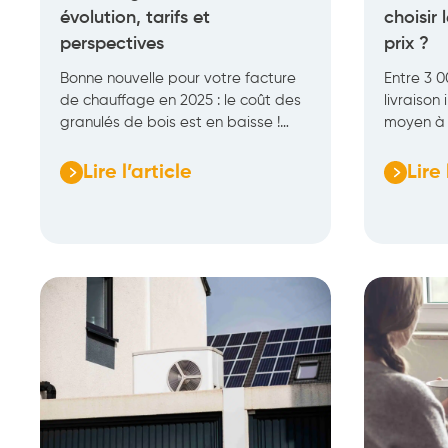
évolution, tarifs et
choisir
perspectives
prix ?
Bonne nouvelle pour votre facture
Entre 3 0
de chauffage en 2025 : le coût des
livraison
granulés de bois est en baisse !…
moyen à 
Lire l’article
Lire 
:
:
Prix
Poêle
des
à
granulés
granul
de
:
bois
comme
:
choisir
évolution,
le
tarifs
bon
et
modèl