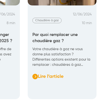
les
prix
/06/2024
12/06/2024
à
Chaudière à gaz
8 min
10 min
prévoir
anger
Par quoi remplacer une
2025 ?
chaudière gaz ?
ffre de
Votre chaudière à gaz ne vous
s avez
donne plus satisfaction ?
e
Différentes options existent pour la
remplacer : chaudières à gaz…
Lire l’article
:
Par
quoi
remplacer