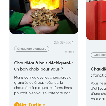
23/09/2024
Chaudière biomasse
6 min
Chaudiè
Chaudière à bois déchiqueté :
Chaudiè
un bon choix pour vous ?
: foncti
Moins connue que les chaudières à
granulés ou à bois-bûches, la
Vous hési
chaudière à plaquettes forestières
d’utilisa
pourrait bien vous surprendre par…
d’une cha
coût attr
Lire l’article