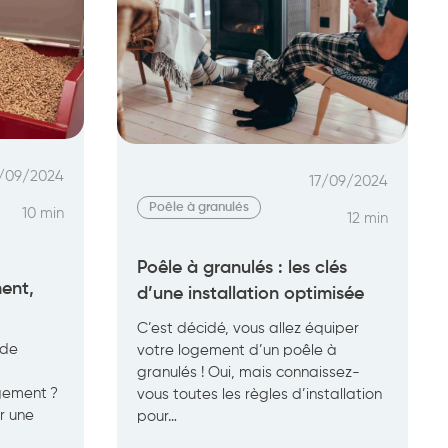
/09/2024
17/09/2024
Poêle à granulés
10 min
12 min
Poêle à granulés : les clés
ent,
d’une installation optimisée
C’est décidé, vous allez équiper
 de
votre logement d’un poêle à
granulés ! Oui, mais connaissez-
gement ?
vous toutes les règles d’installation
r une
pour…