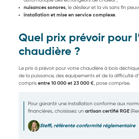
automatique des échangeurs de chaleur ;
nuisances sonores
, le désileur et la vis sans fin peu
installation et mise en service complexe
.
Quel prix prévoir pour l
chaudière ?
Le prix à prévoir pour votre chaudière à bois déchiqu
de la
puissance
, des équipements et de la difficulté 
compris
entre 10 000 et 23 000 €
, pose comprise.
Pour garantir une installation conforme aux normes
financières, choisissez un
artisan certifié RGE
(Re
Steffi, référente conformité réglementaire