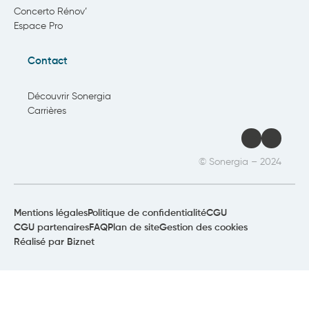
Concerto Rénov’
Espace Pro
Contact
Découvrir Sonergia
Carrières
LinkedI
YouT
© Sonergia – 2024
Mentions légales
Politique de confidentialité
CGU
CGU partenaires
FAQ
Plan de site
Gestion des cookies
Réalisé par
Biznet