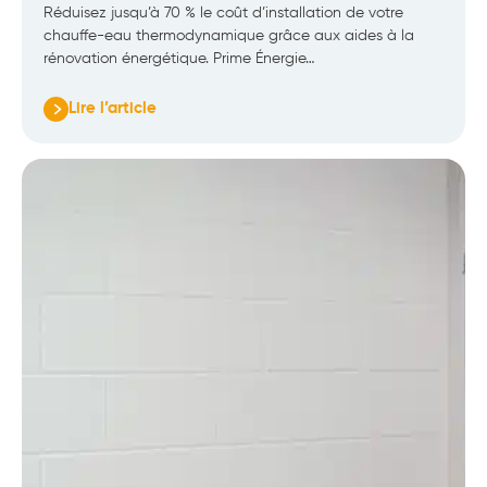
Réduisez jusqu’à 70 % le coût d’installation de votre
chauffe-eau thermodynamique grâce aux aides à la
rénovation énergétique. Prime Énergie…
Lire l’article
:
Quelle
aide
pour
installer
votre
chauffe-
eau
thermodynamique
?