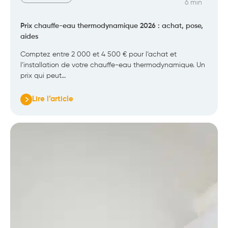
6 min
Prix chauffe-eau thermodynamique 2026 : achat, pose,
aides
Comptez entre 2 000 et 4 500 € pour l’achat et
l’installation de votre chauffe-eau thermodynamique. Un
prix qui peut…
Lire l’article
:
Prix
chauffe-
eau
thermodynamique
2026
:
achat,
pose,
aides