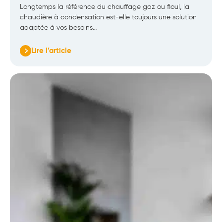
Longtemps la référence du chauffage gaz ou fioul, la
chaudière à condensation est-elle toujours une solution
adaptée à vos besoins…
Lire l’article
:
Chaudière
à
condensation
:
encore
un
bon
choix
pour
vous
en
2025
?