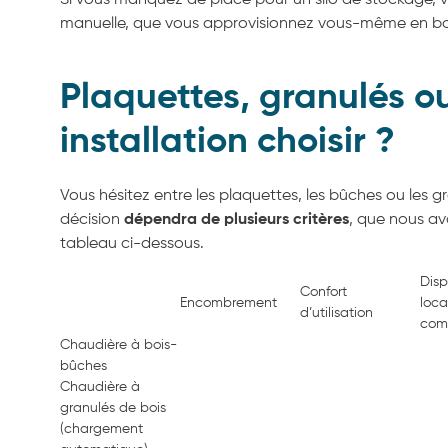
manuelle, que vous approvisionnez vous-même en bo
Plaquettes, granulés o
installation choisir ?
Vous hésitez entre les plaquettes,
les bûches ou les g
décision
dépendra de plusieurs critères
, que nous av
tableau
ci-dess
ous.
Disp
Confort
Encombrement
loca
d’utilisation
com
Chaudière à bois-
bûches
Chaudière à
granulés de bois
(chargement