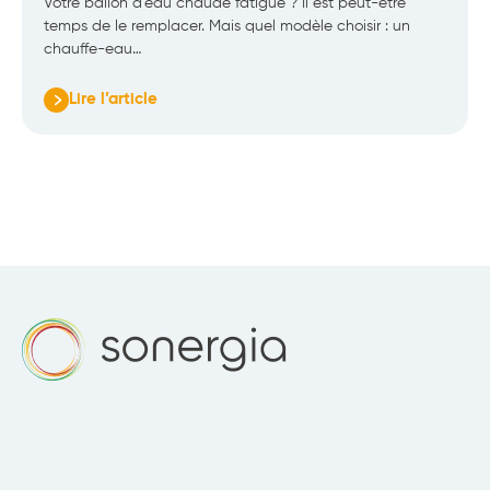
Votre ballon d’eau chaude fatigue ? Il est peut-être
temps de le remplacer. Mais quel modèle choisir : un
chauffe-eau…
Lire l’article
:
Quel
chauffe-
eau
choisir
:
thermodynamique
ou
électrique
?