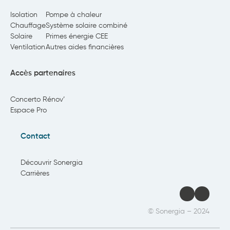
Isolation
Pompe à chaleur
Chauffage
Système solaire combiné
Solaire
Primes énergie CEE
Ventilation
Autres aides financières
Accès partenaires
Concerto Rénov’
Espace Pro
Contact
Découvrir Sonergia
Carrières
LinkedI
YouT
© Sonergia – 2024