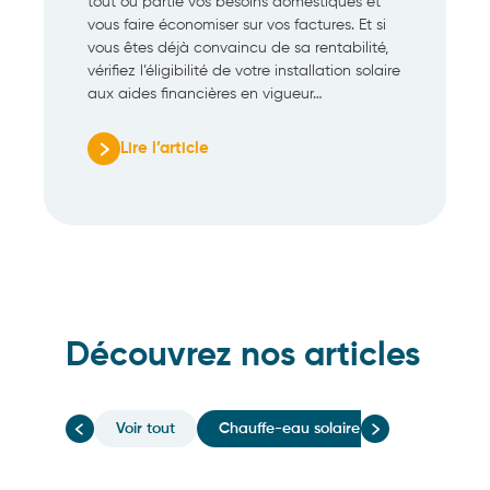
tout ou partie vos besoins domestiques et
vous faire économiser sur vos factures. Et si
vous êtes déjà convaincu de sa rentabilité,
vérifiez l’éligibilité de votre installation solaire
aux aides financières en vigueur…
Lire l’article
:
Le
b.a.-
ba
de
l’énergie
solaire
Découvrez nos articles
Voir tout
Chauffe-eau solaire
Panneaux h