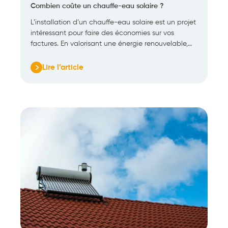
Combien coûte un chauffe-eau solaire ?
L’installation d’un chauffe-eau solaire est un projet
intéressant pour faire des économies sur vos
factures. En valorisant une énergie renouvelable,…
Lire l’article
:
Combien
coûte
un
chauffe-
eau
solaire
?