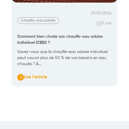
29/01/2024
Chauffe-eau solaire
11 min
Comment bien choisir son chauffe-eau solaire
individuel (CESI) ?
Savez-vous que le chauffe-eau solaire individuel
peut couvrir plus de 50 % de vos besoins en eau
chaude ? À…
Lire l’article
:
Comment
bien
choisir
son
chauffe-
eau
solaire