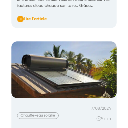
factures d’eau chaude sanitaire… Grâce…
Lire l’article
:
Quelles
aides
financières
pour
installer
un
chauffe-
eau
solaire
en
2025
?
7/08/2024
Chauffe-eau solaire
9 min