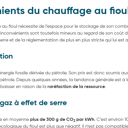
ients du chauffage au fiou
re au fioul nécessite de l’espace pour le stockage de son comb
nconvénients sont toutefois mineurs au regard de son coût d’u
erre et de la réglementation de plus en plus stricte qui lui est
tion
nergie fossile dérivée du pétrole. Son prix est donc soumis aux
 pétrole. Depuis quelques années, la tendance générale est à la
 baisser en raison de la
raréfaction de la ressource
.
gaz à effet de serre
tte en moyenne
plus de 300 g de CO
par kWh
. C’est environ 1
2
écologique du fioul est plus que négatif. Il n’est pas compatibl