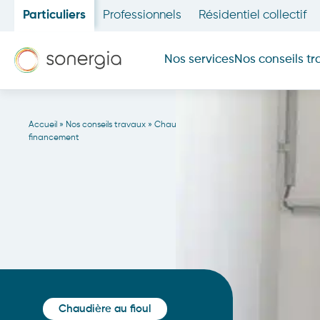
Particuliers
Professionnels
Résidentiel collectif
Nos services
Nos conseils t
Accueil
»
Nos conseils travaux
»
Chaudière au fioul : fonctionnement, alter
Un projet de rénovation ? Estimez
Combles
financement
Découvrir
Mur
Sol
Fenêtre
Chaudière au fioul