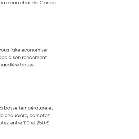
ion d’eau chaude. Gardez
vous faire économiser
Grâce à son rendement
 chaudière basse
x à basse température et
elle chaudière, comptez
tez entre 110 et 250 €.