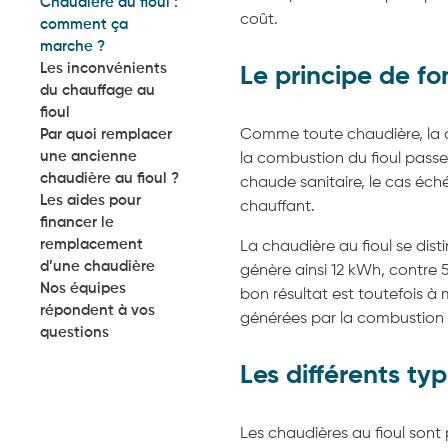
Chaudière au fioul :
coût.
comment ça
marche ?
Les inconvénients
Le principe de f
du chauffage au
fioul
Par quoi remplacer
Comme toute chaudière, la c
une ancienne
la combustion du fioul pass
chaudière au fioul ?
chaude sanitaire, le cas éch
Les aides pour
chauffant.
financer le
remplacement
La chaudière au fioul se dis
d’une chaudière
génère ainsi 12 kWh, contre 
Nos équipes
bon résultat est toutefois à
répondent à vos
générées par la combustion d
questions
Les différents ty
Les chaudières au fioul sont