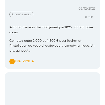
03/12/2025
Chauffe-eau
6 min
Prix chauffe-eau thermodynamique 2026 : achat, pose,
aides
Comptez entre 2 000 et 4 500 € pour l’achat et
l’installation de votre chauffe-eau thermodynamique. Un
prix qui peut…
Lire l’article
:
Prix
chauffe-
eau
thermodynamique
2026
:
achat,
pose,