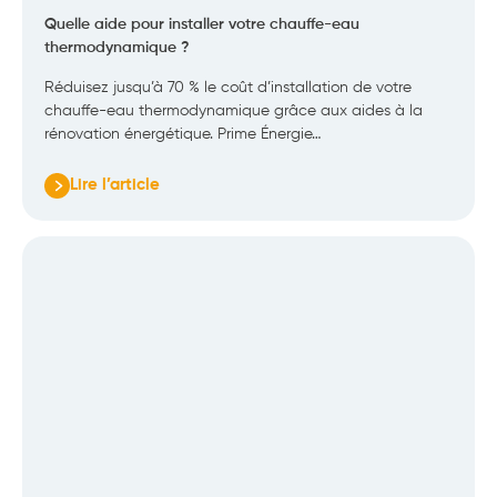
Quelle aide pour installer votre chauffe-eau
thermodynamique ?
Réduisez jusqu’à 70 % le coût d’installation de votre
chauffe-eau thermodynamique grâce aux aides à la
rénovation énergétique. Prime Énergie…
Lire l’article
:
Quelle
aide
pour
installer
votre
chauffe-
eau
thermodynamique
?