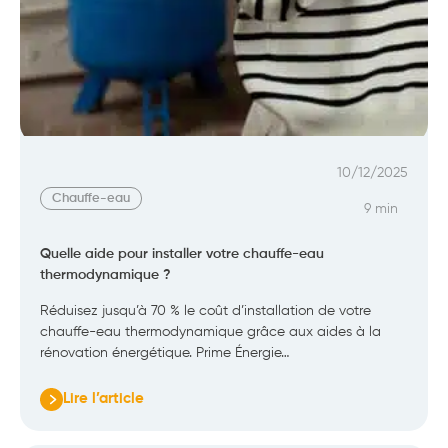
10/12/2025
Chauffe-eau
9 min
Quelle aide pour installer votre chauffe-eau
thermodynamique ?
Réduisez jusqu’à 70 % le coût d’installation de votre
chauffe-eau thermodynamique grâce aux aides à la
rénovation énergétique. Prime Énergie…
Lire l’article
:
Quelle