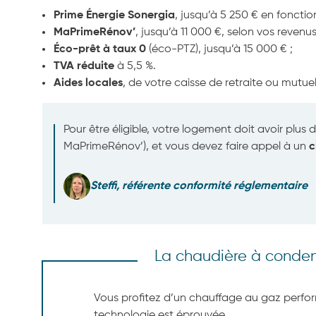
Prime Énergie Sonergia
, jusqu’à 5 250 € en fonctio
MaPrimeRénov’
, jusqu’à 11 000 €, selon vos revenu
Éco-prêt à taux 0
(éco-PTZ), jusqu’à 15 000 € ;
TVA réduite
à 5,5 %.
Aides locales
, de votre caisse de retraite ou mutuel
Pour être éligible, votre logement doit avoir plus
MaPrimeRénov’), et vous devez faire appel à un
c
Steffi, référente conformité réglementaire
La chaudière à conde
Vous profitez d’un chauffage au gaz perfo
technologie est éprouvée.