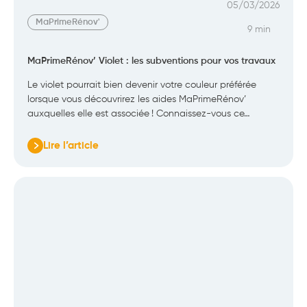
05/03/2026
MaPrimeRénov'
9 min
MaPrimeRénov’ Violet : les subventions pour vos travaux
Le violet pourrait bien devenir votre couleur préférée
lorsque vous découvrirez les aides MaPrimeRénov’
auxquelles elle est associée ! Connaissez-vous ce…
Lire l’article
:
MaPrimeRénov’
Violet
:
les
subventions
pour
vos
travaux