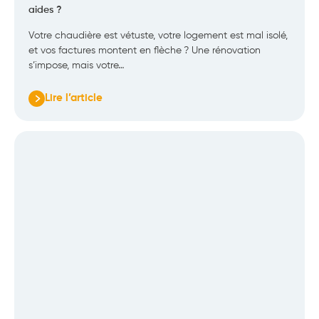
aides ?
Votre chaudière est vétuste, votre logement est mal isolé,
et vos factures montent en flèche ? Une rénovation
s’impose, mais votre…
Lire l’article
:
MaPrimeRénov’
Bleu
:
pour
qui,
quels
travaux
et
quelles
aides
?