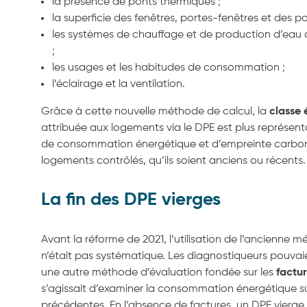
la présence de ponts thermiques ;
la superficie des fenêtres, portes-fenêtres et des po
les systèmes de chauffage et de production d’eau 
;
les usages et les habitudes de consommation ;
l’éclairage et la ventilation.
Grâce à cette nouvelle méthode de calcul, la
classe 
attribuée aux logements via le DPE est plus représenta
de consommation énergétique et d’empreinte carbo
logements contrôlés, qu’ils soient anciens ou récents.
La fin des DPE vierges
Avant la réforme de 2021, l’utilisation de l’ancienne 
n’était pas systématique. Les diagnostiqueurs pouvai
une autre méthode d’évaluation fondée sur les
factur
s’agissait d’examiner la consommation énergétique su
précédentes. En l’absence de factures, un DPE vierge,