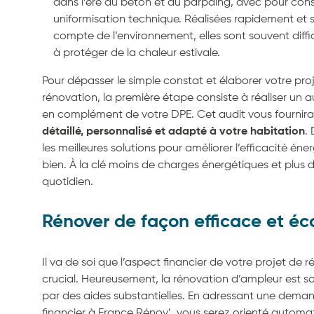
dans l’ère du béton et du parpaing, avec pour co
uniformisation technique. Réalisées rapidement et s
compte de l’environnement, elles sont souvent diffic
à protéger de la chaleur estivale.
Pour dépasser le simple constat et élaborer votre pro
rénovation, la première étape consiste à réaliser un 
en complément de votre DPE. Cet audit vous fournir
détaillé, personnalisé et adapté à votre habitation
.
les meilleures solutions pour améliorer l’efficacité én
bien. À la clé moins de charges énergétiques et plus 
quotidien.
Rénover de façon efficace et é
Il va de soi que l’aspect financier de votre projet de 
crucial. Heureusement, la rénovation d’ampleur est 
par des aides substantielles. En adressant une dema
financier à France Rénov’, vous serez orienté automa