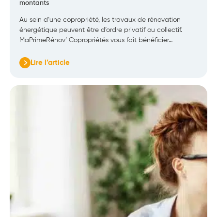
montants
Au sein d’une copropriété, les travaux de rénovation
énergétique peuvent être d’ordre privatif ou collectif.
MaPrimeRénov’ Copropriétés vous fait bénéficier…
Lire l’article
:
MaPrimeRénov’
Copropriétés
:
éligibilité,
conditions
et
montants