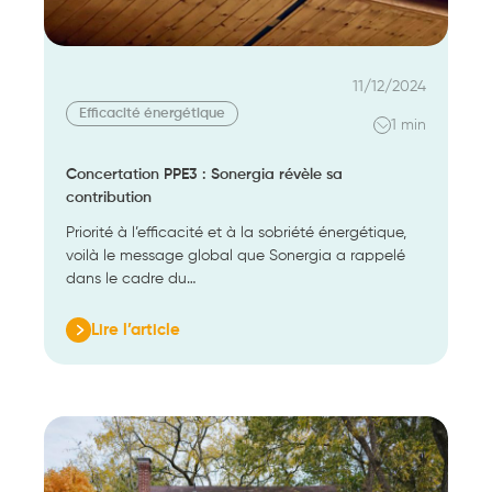
11/12/2024
Efficacité énergétique
1 min
Concertation PPE3 : Sonergia révèle sa
contribution
Priorité à l’efficacité et à la sobriété énergétique,
voilà le message global que Sonergia a rappelé
dans le cadre du…
Lire l’article
:
Concertation
PPE3
:
Sonergia
révèle
sa