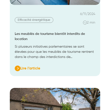
6/11/2024
Efficacité énergétique
2 min
Les meublés de tourisme bientôt interdits de
location
Si plusieurs initiatives parlementaires se sont
élevées pour que les meublés de tourisme rentrent
dans le champ des interdictions de…
Lire l’article
:
Les
meublés
de
tourisme
bientôt
interdits
de