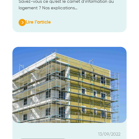
Savez-vous ce qu’est le carnet d’information au
logement ? Nos explications…
Lire l’article
:
Tout
comprendre
sur
le
carnet
d’information
du
logement
13/09/2022