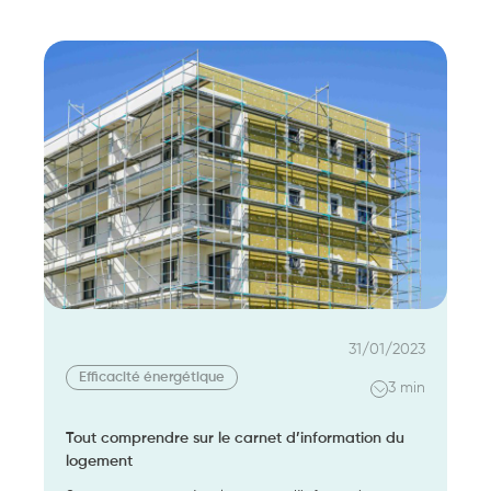
raisons
d’équiper
vos
sites
tertiaires
d’un
système
de
GTB
31/01/2023
Efficacité énergétique
3 min
Tout comprendre sur le carnet d’information du
logement