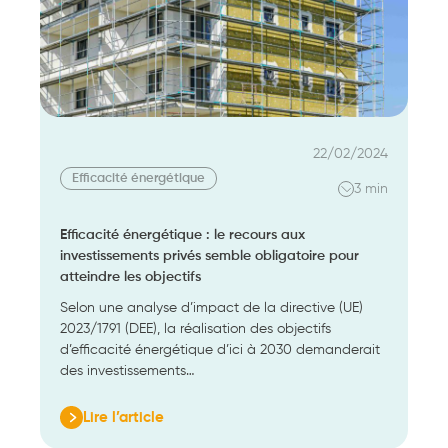
évolutions
pour
simplifier
l’engagement
des
travaux
d’efficacité
22/02/2024
énergétique
Efficacité énergétique
3 min
Efficacité énergétique : le recours aux
investissements privés semble obligatoire pour
atteindre les objectifs
Selon une analyse d’impact de la directive (UE)
2023/1791 (DEE), la réalisation des objectifs
d’efficacité énergétique d’ici à 2030 demanderait
des investissements…
Lire l’article
: