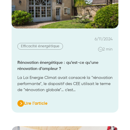
location
6/11/2024
Efficacité énergétique
2 min
Rénovation énergétique : qu’est-ce qu’une
rénovation d’ampleur ?
La Loi Energie Climat avait consacré la “rénovation
performante”, le dispositif des CEE utilisait le terme
de “rénovation globale”… c’est…
Lire l’article
:
Rénovation
énergétique :
qu’est-