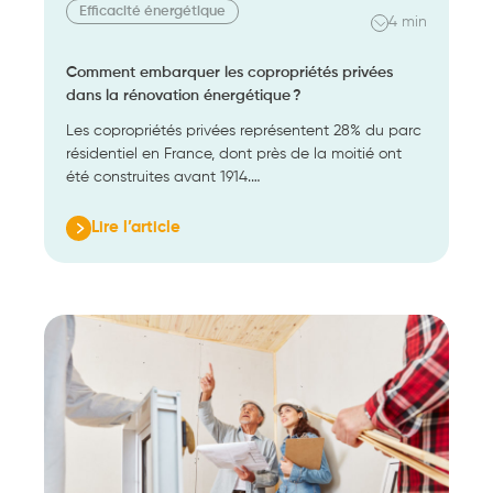
Efficacité énergétique
4 min
Comment embarquer les copropriétés privées
dans la rénovation énergétique ?
Les copropriétés privées représentent 28% du parc
résidentiel en France, dont près de la moitié ont
été construites avant 1914.…
Lire l’article
:
Comment
embarquer
les
copropriétés
privées
dans
la
rénovation
énergétique ?