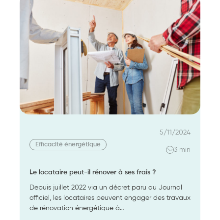
ce
qu’une
rénovation
d’ampleur ?
5/11/2024
Efficacité énergétique
3 min
Le locataire peut-il rénover à ses frais ?
Depuis juillet 2022 via un décret paru au Journal
officiel, les locataires peuvent engager des travaux
de rénovation énergétique à…