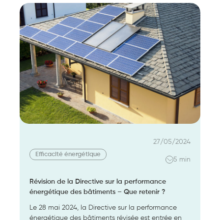
logements
intermédiaires
:
nouvelle
opportunité
de
profiter
d’une
TVA
réduite
à
10%
relative
à
27/05/2024
la
Efficacité énergétique
5 min
performance
énergétique
Révision de la Directive sur la performance
!
énergétique des bâtiments – Que retenir ?
Le 28 mai 2024, la Directive sur la performance
énergétique des bâtiments révisée est entrée en