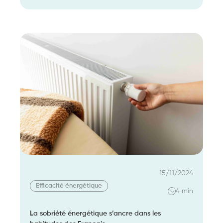
MaPrimeRénov’
:
tout
savoir
sur
l’habilitation
des
mandataires
Anah
15/11/2024
Efficacité énergétique
4 min
La sobriété énergétique s’ancre dans les