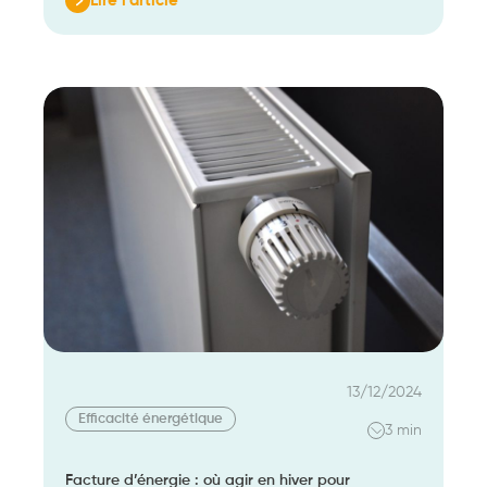
Lire l’article
:
Logement
des
Français :
la
performance
énergétique
continue
sa
progression
en
2024
13/12/2024
Efficacité énergétique
3 min
Facture d’énergie : où agir en hiver pour