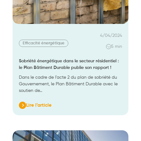
les
saisons
!
4/04/2024
Efficacité énergétique
5 min
Sobriété énergétique dans le secteur résidentiel :
le Plan Bâtiment Durable publie son rapport !
Dans le cadre de l’acte 2 du plan de sobriété du
Gouvernement, le Plan Bâtiment Durable avec le
soutien de…
Lire l’article
:
Sobriété
énergétique
dans
le