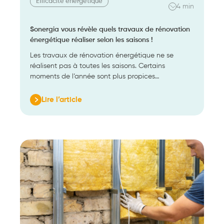
Efficacité énergétique
4 min
Sonergia vous révèle quels travaux de rénovation
énergétique réaliser selon les saisons !
Les travaux de rénovation énergétique ne se
réalisent pas à toutes les saisons. Certains
moments de l’année sont plus propices…
Lire l’article
:
Sonergia
vous
révèle
quels
travaux
de
rénovation
énergétique
réaliser
selon