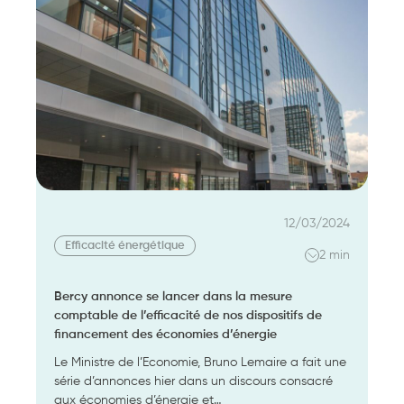
secteur
résidentiel
:
le
Plan
Bâtiment
Durable
publie
son
rapport
!
12/03/2024
Efficacité énergétique
2 min
Bercy annonce se lancer dans la mesure
comptable de l’efficacité de nos dispositifs de
financement des économies d’énergie
Le Ministre de l’Economie, Bruno Lemaire a fait une
série d’annonces hier dans un discours consacré
aux économies d’énergie et…