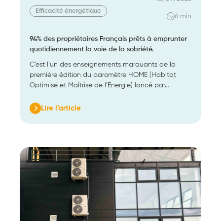
Efficacité énergétique
6 min
94% des propriétaires Français prêts à emprunter
quotidiennement la voie de la sobriété.
C’est l’un des enseignements marquants de la
première édition du baromètre HOME (Habitat
Optimisé et Maîtrise de l’Energie) lancé par…
Lire l’article
:
94%
des
propriétaires
Français
prêts
à
emprunter
quotidiennement
la