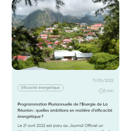
solutions
pour
accompagner
les
professionnels
face
aux
nouveaux
enjeux ?
11/05/2022
Efficacité énergétique
2 min
Programmation Pluriannuelle de l’Energie de La
Réunion : quelles ambitions en matière d’efficacité
énergétique ?
Le 21 avril 2022 est paru au Journal Officiel un