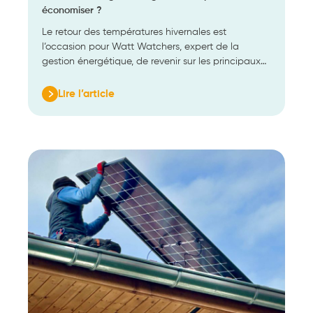
économiser ?
Le retour des températures hivernales est
l’occasion pour Watt Watchers, expert de la
gestion énergétique, de revenir sur les principaux…
Lire l’article
:
Facture
d’énergie
:
où
agir
en
hiver
pour
économiser
?