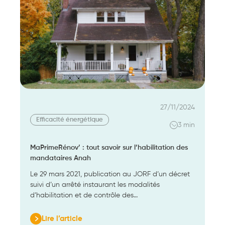
contribution
27/11/2024
Efficacité énergétique
3 min
MaPrimeRénov’ : tout savoir sur l’habilitation des
mandataires Anah
Le 29 mars 2021, publication au JORF d’un décret
suivi d’un arrêté instaurant les modalités
d’habilitation et de contrôle des…
Lire l’article
: