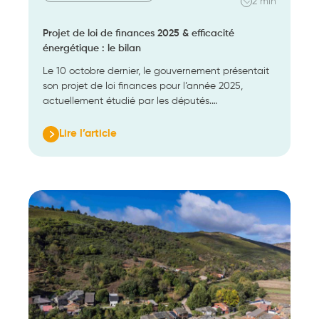
2 min
Projet de loi de finances 2025 & efficacité
énergétique : le bilan
Le 10 octobre dernier, le gouvernement présentait
son projet de loi finances pour l’année 2025,
actuellement étudié par les députés.…
Lire l’article
:
Projet
de
loi
de
finances
2025
&
efficacité
énergétique
:
le