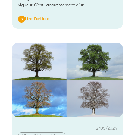
vigueur. C’est l’aboutissement d’un…
Lire l’article
:
Révision
de
la
Directive
sur
la
performance
énergétique
des
bâtiments
–
Que
retenir
?
2/05/2024