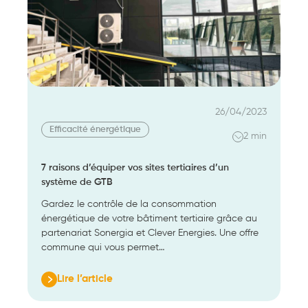
voie
de
la
sobriété.
26/04/2023
Efficacité énergétique
2 min
7 raisons d’équiper vos sites tertiaires d’un
système de GTB
Gardez le contrôle de la consommation
énergétique de votre bâtiment tertiaire grâce au
partenariat Sonergia et Clever Energies. Une offre
commune qui vous permet…
Lire l’article
:
7