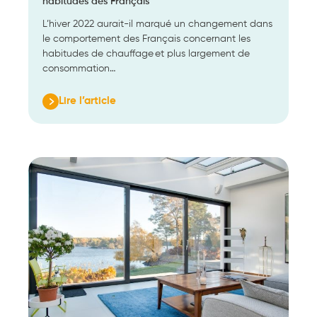
habitudes des Français
L’hiver 2022 aurait-il marqué un changement dans
le comportement des Français concernant les
habitudes de chauffage et plus largement de
consommation…
Lire l’article
:
La
sobriété
énergétique
s’ancre
dans
les
habitudes
des
Français