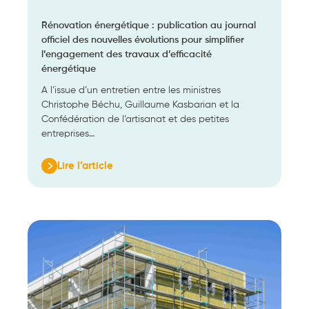
Rénovation énergétique : publication au journal
officiel des nouvelles évolutions pour simplifier
l’engagement des travaux d’efficacité
énergétique
A l’issue d’un entretien entre les ministres
Christophe Béchu, Guillaume Kasbarian et la
Confédération de l’artisanat et des petites
entreprises…
Lire l’article
:
Rénovation
énergétique
:
publication
au
journal
officiel
des
nouvelles