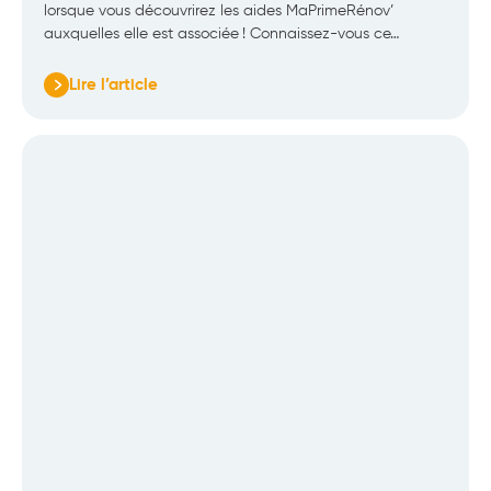
lorsque vous découvrirez les aides MaPrimeRénov’
auxquelles elle est associée ! Connaissez-vous ce…
Lire l’article
:
MaPrimeRénov’
Violet
:
les
subventions
pour
vos
travaux