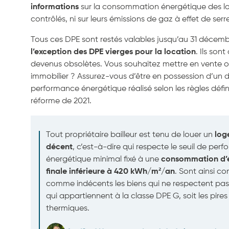
informations
sur la consommation énergétique des 
contrôlés, ni sur leurs émissions de gaz à effet de serre
Tous ces DPE sont restés valables jusqu’au 31 décemb
l’exception des DPE vierges
pour la location
. Ils son
devenus obsolètes. Vous souhaitez mettre en vente o
immobilier ? Assurez-vous d’être en possession d’un 
performance énergétique réalisé selon les règles défin
réforme de 2021.
Tout propriétaire bailleur est tenu de louer un
log
décent
, c’est-à-dire qui respecte le seuil de per
énergétique minimal fixé à une
consommation d’
finale
inférieure à 420 kWh/m²/an
.
Sont ainsi co
comme indécents les biens qui ne respectent pas 
qui appartiennent à la classe DPE G, soit les pires
thermiques.