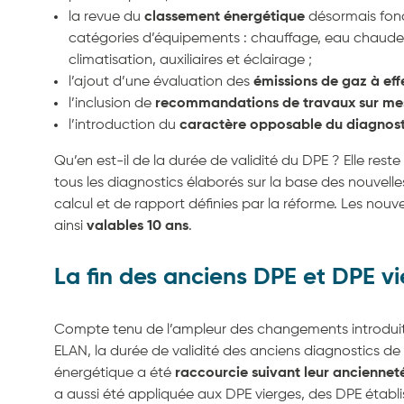
la revue du
classement énergétique
désormais fond
catégories d’équipements : chauffage, eau chaude 
climatisation, auxiliaires et éclairage ;
l’ajout d’une évaluation des
émissions de gaz à eff
l’inclusion de
recommandations de travaux
sur m
l’introduction du
caractère opposable du diagnost
Qu’en est-il de la durée de validité du DPE ? Elle res
tous les diagnostics élaborés sur la base des nouvell
calcul et de rapport définies par la réforme. Les nou
ainsi
valables 10 ans
.
La fin des anciens DPE et DPE v
Compte tenu de l’ampleur des changements introduits
ELAN, la durée de validité des anciens diagnostics d
énergétique a été
raccourcie suivant leur anciennet
a aussi été appliquée aux DPE vierges, des DPE établ