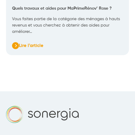
Quels travaux et aides pour MaPrimeRénov’ Rose ?
Vous faites partie de la catégorie des ménages à hauts
revenus et vous cherchez à obtenir des aides pour
améliorer…
Lire l’article
:
Quels
travaux
et
aides
pour
MaPrimeRénov’
Rose
?