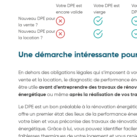
Votre DPE est
Votre DPE est
Vo
encore valide
vierge
DP
Nouveau DPE pour
la vente ?
Nouveau DPE pour
la location ?
Une démarche intéressante pour
En dehors des obligations légales qui s’imposent à vo
vente et la location, le diagnostic de performance é
être utile
avant d’entreprendre des travaux de rénov
énergétique
ou même
après la réalisation de vos tr
Le DPE est un bon préalable à la rénovation énergétiqu
offre un premier état des lieux de la performance én
votre bien et vous préconise des travaux de rénovati
énergétique. Grâce à lui, vous pouvez identifier facile
faiblesses thermiques de votre logement et vous proje