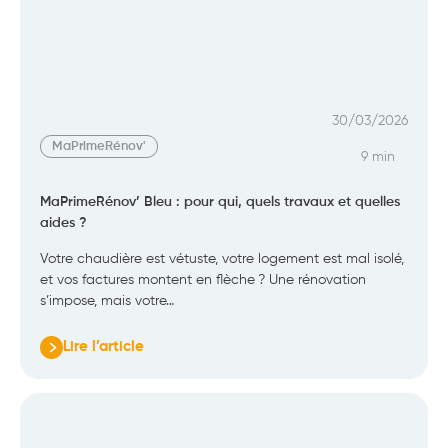
30/03/2026
MaPrimeRénov'
9 min
MaPrimeRénov’ Bleu : pour qui, quels travaux et quelles
aides ?
Votre chaudière est vétuste, votre logement est mal isolé,
et vos factures montent en flèche ? Une rénovation
s’impose, mais votre…
Lire l’article
:
MaPrimeRénov’
Bleu
:
pour