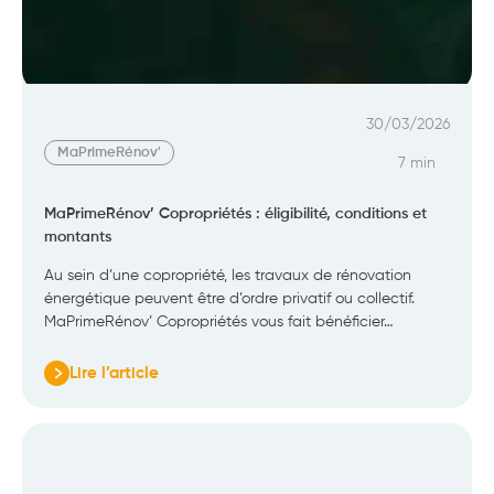
30/03/2026
MaPrimeRénov'
7 min
MaPrimeRénov’ Copropriétés : éligibilité, conditions et
montants
Au sein d’une copropriété, les travaux de rénovation
énergétique peuvent être d’ordre privatif ou collectif.
MaPrimeRénov’ Copropriétés vous fait bénéficier…
Lire l’article
:
MaPrimeRénov’
Copropriétés
:
éligibilité,