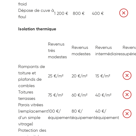
froid
Dépose de cuve à
1 200 €
800 €
400 €
fioul
Isolation thermique
Revenus
Revenus
Revenus
Reven
très
modestes
intermédiaires
supéri
modestes
Rampants de
toiture et
25 €/m²
20 €/m²
15 €/m²
plafonds de
combles
Toitures
75 €/m²
60 €/m²
40 €/m²
terrasses
Parois vitrées
(remplacement
100 €/
80 €/
40 €/
d’un simple
équipement
équipement
équipement
vitrage)
Protection des