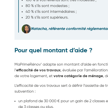
100 % si vos revenus sont très modestes ;
80 % s’ils sont modestes ;
40 % s’ils sont intermédiaires ;
20 % s’ils sont supérieurs.
Natacha, référente conformité réglementa
Pour quel montant d’aide ?
MaPrimeRénov’ adapte son montant d’aide en fonction
l’
efficacité de vos travaux
, évaluée par l’amélioratio
de votre logement, et
votre
catégorie de ménage
, d
L’efficacité de vos travaux sert à définir l’assiette de t
subvention :
un plafond de 30 000 € pour un gain de 2 classes 
de 3 classes ou plus.