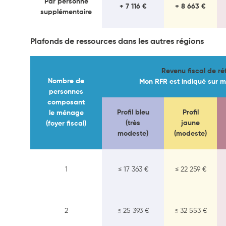
Par personne
+ 7 116 €
+ 8 663 €
supplémentaire
Plafonds de ressources dans les autres régions
Revenu fiscal de ré
Nombre de
Mon RFR est indiqué sur m
personnes
composant
Profil bleu
Profil
le ménage
(très
jaune
(foyer fiscal)
modeste)
(modeste)
1
≤ 17 363 €
≤ 22 259 €
2
≤ 25 393 €
≤ 32 553 €