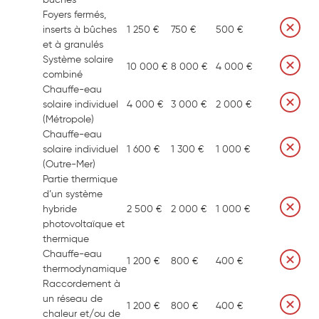
bûches
Foyers fermés,
inserts à bûches
1 250 €
750 €
500 €
et à granulés
Système solaire
10 000 €
8 000 €
4 000 €
combiné
Chauffe-eau
solaire individuel
4 000 €
3 000 €
2 000 €
(Métropole)
Chauffe-eau
solaire individuel
1 600 €
1 300 €
1 000 €
(Outre-Mer)
Partie thermique
d’un système
hybride
2 500 €
2 000 €
1 000 €
photovoltaïque et
thermique
Chauffe-eau
1 200 €
800 €
400 €
thermodynamique
Raccordement à
un réseau de
1 200 €
800 €
400 €
chaleur et/ou de