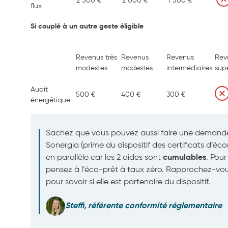
2 500 €
2 000 €
1 500 €
flux
Si couplé à un autre geste éligible
Revenus très
Revenus
Revenus
Rev
modestes
modestes
intermédiaires
supé
Audit
500 €
400 €
300 €
énergétique
Sachez que vous pouvez aussi faire une demande
Sonergia (prime du dispositif des certificats d’éc
en parallèle car les 2 aides sont
cumulables
. Pour
pensez à l’éco-prêt à taux zéro. Rapprochez-vo
pour savoir si elle est partenaire du dispositif.
Steffi, référente conformité réglementaire