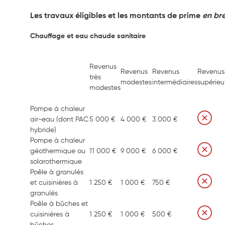
Les travaux éligibles et les montants de prime
en bre
Chauffage et eau chaude sanitaire
Revenus
Revenus
Revenus
Revenus
très
modestes
intermédiaires
supérieu
modestes
Pompe à chaleur
air-eau (dont PAC
5 000 €
4 000 €
3 000 €
hybride)
Pompe à chaleur
géothermique ou
11 000 €
9 000 €
6 000 €
solarothermique
Poêle à granulés
et cuisinières à
1 250 €
1 000 €
750 €
granulés
Poêle à bûches et
cuisinières à
1 250 €
1 000 €
500 €