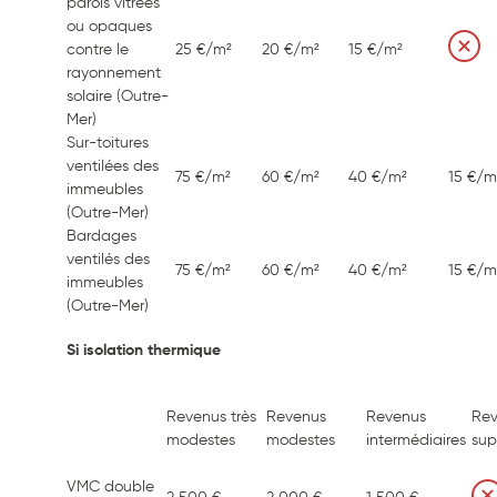
parois vitrées
ou opaques
contre le
25 €/m²
20 €/m²
15 €/m²
rayonnement
solaire (Outre-
Mer)
Sur-toitures
ventilées des
75 €/m²
60 €/m²
40 €/m²
15 €/m
immeubles
(Outre-Mer)
Bardages
ventilés des
75 €/m²
60 €/m²
40 €/m²
15 €/m
immeubles
(Outre-Mer)
Si isolation thermique
Revenus très
Revenus
Revenus
Re
modestes
modestes
intermédiaires
sup
VMC double