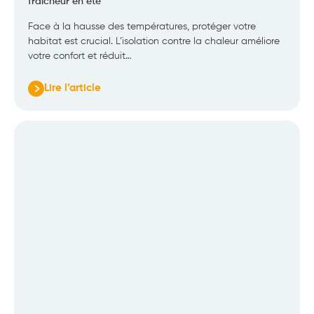
fraîcheur en été
Face à la hausse des températures, protéger votre
habitat est crucial. L’isolation contre la chaleur améliore
votre confort et réduit…
Lire l’article
:
Isolation
thermique
:
les
solutions
pour
garder
la
fraîcheur
en
été