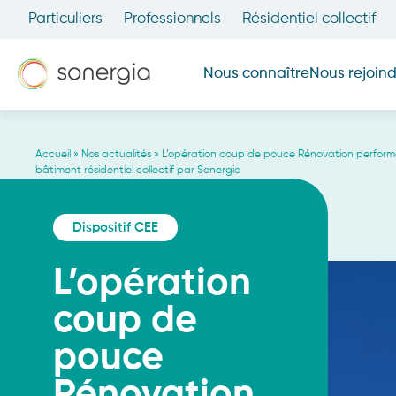
Particuliers
Professionnels
Résidentiel collectif
Nous connaître
Nous rejoin
Notre mission
Accueil
»
Nos actualités
»
L’opération coup de pouce Rénovation perfor
Notre activité
bâtiment résidentiel collectif par Sonergia
Notre identité
Dispositif CEE
L’opération
coup de
pouce
Rénovation