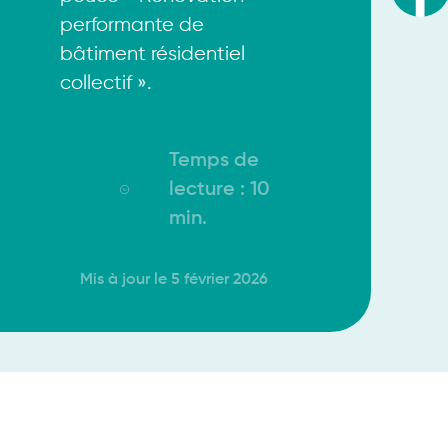
performante de
bâtiment résidentiel
collectif ».
Temps de
lecture :
10
min
.
Mis à jour le 5 février 2026