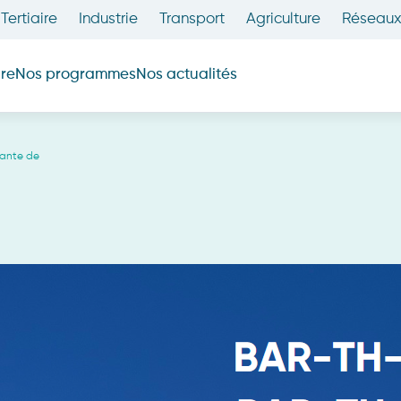
Tertiaire
Industrie
Transport
Agriculture
Réseau
dre
Nos programmes
Nos actualités
CONCERTO RENOV
mante de
RÉNOVER POUR MIEUX LOUER