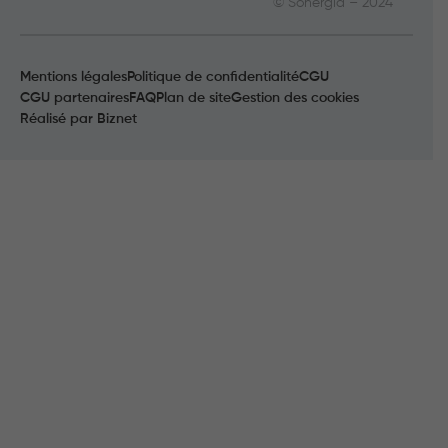
© Sonergia – 2024
Mentions légales
Politique de confidentialité
CGU
CGU partenaires
FAQ
Plan de site
Gestion des cookies
Réalisé par
Biznet